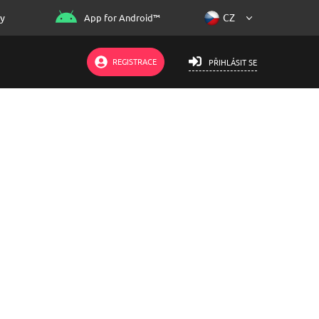
y
App for Android™
REGISTRACE
PŘIHLÁSIT SE