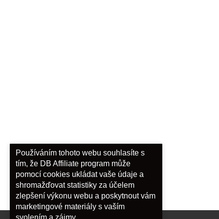
Používáním tohoto webu souhlasíte s
tím, že DB Affiliate program může
pomocí cookies ukládat vaše údaje a
shromažďovat statistiky za účelem
zlepšení výkonu webu a poskytnout vám
marketingové materiály s vaším
svolením a zájmy.