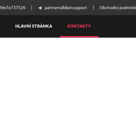
4539e7e737526
partnersdbbetsupport
Obchodní podmínk
HLAVNÍ STRÁNKA
KONTAKTY