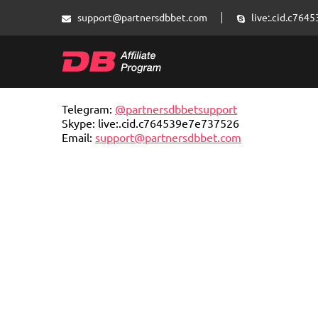
support@partnersdbbet.com
live:.cid.c76
Telegram:
@partnersdbbetsupport
Skype: live:.cid.c764539e7e737526
Email:
support@partnersdbbet.com