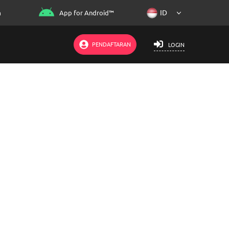
n
App for Android™
PENDAFTARAN
LOGIN