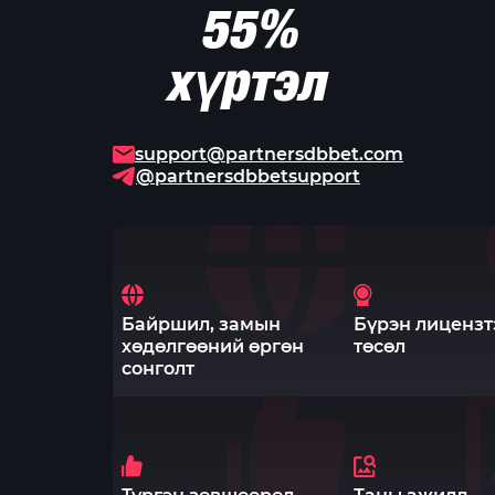
55%
хүртэл
support@partnersdbbet.com
@
partnersdbbetsupport
Байршил, замын
Бүрэн лицензт
хөдөлгөөний өргөн
төсөл
сонголт