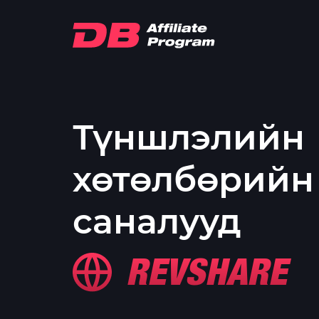
Түншлэлийн
хөтөлбөрийн
саналууд
REVSHARE