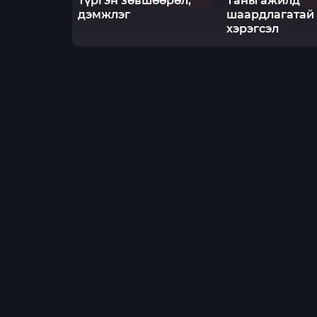
Түргэн зөвшөөрөл,
Таны ажилд
дэмжлэг
шаардлагатай 
хэрэгсэл
Вэбсайтын үйлчилгээг сайжруулах үүднээс DB Affiliate Program нь күү
вэбсайтыг үргэлжлүүлэн ашигласнаар та энэ күүкиг зөвшөөрч байна
Copyright ©
2026
«
DB Affiliate Program
»‎.
Бүх эрх хуулиар хамгаалагдс