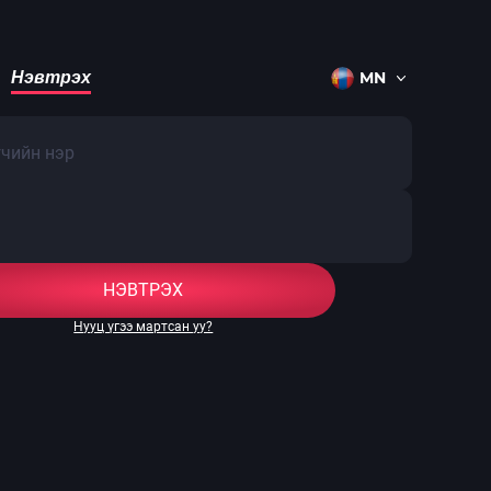
Нэвтрэх
НЭВТРЭХ
Нууц үгээ мартсан уу?