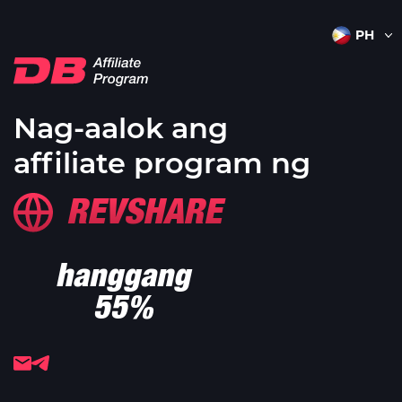
Nag-aalok ang
affiliate program ng
REVSHARE
hanggang
55%